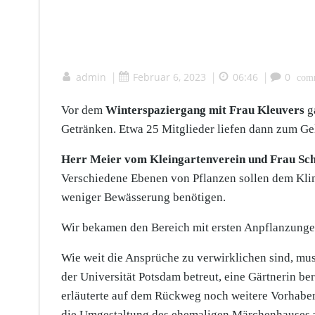
admin
|
Februar 6, 2023
|
06:46
|
0
com
Vor dem
Winterspaziergang mit Frau Kleuvers
g
Getränken. Etwa 25 Mitglieder liefen dann zum Gel
Herr Meier vom Kleingartenverein und Frau Sch
Verschiedene Ebenen von Pflanzen sollen dem Kl
weniger Bewässerung benötigen.
Wir bekamen den Bereich mit ersten Anpflanzungen 
Wie weit die Ansprüche zu verwirklichen sind, mus
der Universität Potsdam betreut, eine Gärtnerin ber
erläuterte auf dem Rückweg noch weitere Vorhabe
die Umgestaltung des ehemaligen Märchenhauses z