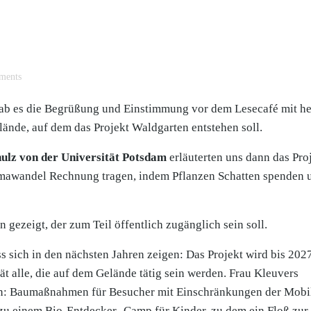
ments
ab es die Begrüßung und Einstimmung vor dem Lesecafé mit h
ände, auf dem das Projekt Waldgarten entstehen soll.
ulz von der Universität Potsdam
erläuterten uns dann das Proj
imawandel Rechnung tragen, indem Pflanzen Schatten spenden 
gezeigt, der zum Teil öffentlich zugänglich sein soll.
s sich in den nächsten Jahren zeigen: Das Projekt wird bis 202
ät alle, die auf dem Gelände tätig sein werden. Frau Kleuvers
n: Baumaßnahmen für Besucher mit Einschränkungen der Mobil
u einem Bio-Entdecker- Camp für Kinder, zu dem ein Floß zur