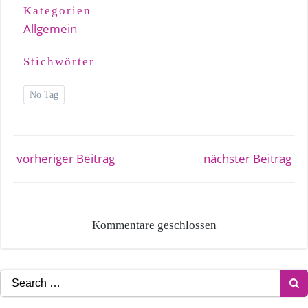
Kategorien
Allgemein
Stichwörter
No Tag
Post
Post
vorheriger Beitrag
nächster Beitrag
navigation
navigation
Kommentare geschlossen
Search
for: