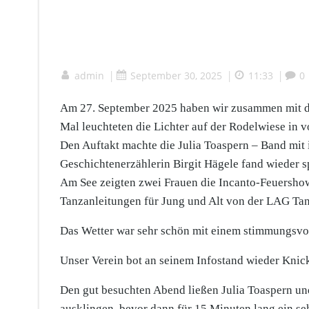
admin
|
September 30, 2025
|
11:33
|
0
Am 27. September 2025 haben wir zusammen mit dem
Mal leuchteten die Lichter auf der Rodelwiese in v
Den Auftakt machte die Julia Toaspern – Band mit 
Geschichtenerzählerin Birgit Hägele fand wieder 
Am See zeigten zwei Frauen die Incanto-Feuersho
Tanzanleitungen für Jung und Alt von der LAG Tan
Das Wetter war sehr schön mit einem stimmungsvo
Unser Verein bot an seinem Infostand wieder Knic
Den gut besuchten Abend ließen Julia Toaspern u
ausklingen, bevor dann für 15 Minuten lang ein s