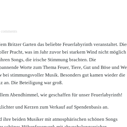
comments
 Britzer Garten das beliebte Feuerlabyrinth veranstaltet. Die
oller Pracht, was im Jahr zuvor bei starkem Wind nicht möglich
ihren Songs, die irische Stimmung brachten. Die
spannende Worte zum Thema Feuer, Tiere, Gut und Böse und Wel
w bei stimmungsvoller Musik. Besonders gut kamen wieder die
z an. Die Beteiligung war groß.
llem Abendhimmel, wie geschaffen für unser Feuerlabyrinth!
klichter und Kerzen zum Verkauf auf Spendenbasis an.
nd ihre beiden Musiker mit atmosphärischen schönen Songs
ehr schönes Höhenfeuerwerk mit abwechslungsreicher